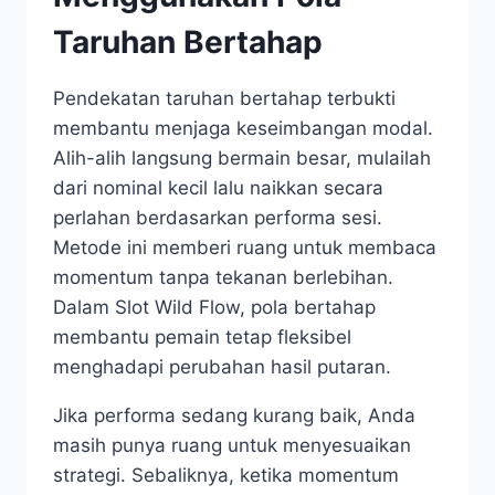
Taruhan Bertahap
Pendekatan taruhan bertahap terbukti
membantu menjaga keseimbangan modal.
Alih-alih langsung bermain besar, mulailah
dari nominal kecil lalu naikkan secara
perlahan berdasarkan performa sesi.
Metode ini memberi ruang untuk membaca
momentum tanpa tekanan berlebihan.
Dalam Slot Wild Flow, pola bertahap
membantu pemain tetap fleksibel
menghadapi perubahan hasil putaran.
Jika performa sedang kurang baik, Anda
masih punya ruang untuk menyesuaikan
strategi. Sebaliknya, ketika momentum