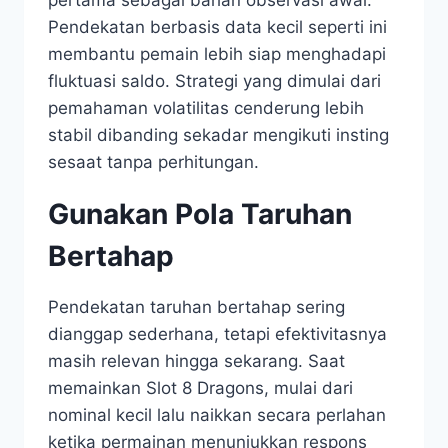
pertama sebagai bahan observasi awal.
Pendekatan berbasis data kecil seperti ini
membantu pemain lebih siap menghadapi
fluktuasi saldo. Strategi yang dimulai dari
pemahaman volatilitas cenderung lebih
stabil dibanding sekadar mengikuti insting
sesaat tanpa perhitungan.
Gunakan Pola Taruhan
Bertahap
Pendekatan taruhan bertahap sering
dianggap sederhana, tetapi efektivitasnya
masih relevan hingga sekarang. Saat
memainkan Slot 8 Dragons, mulai dari
nominal kecil lalu naikkan secara perlahan
ketika permainan menunjukkan respons