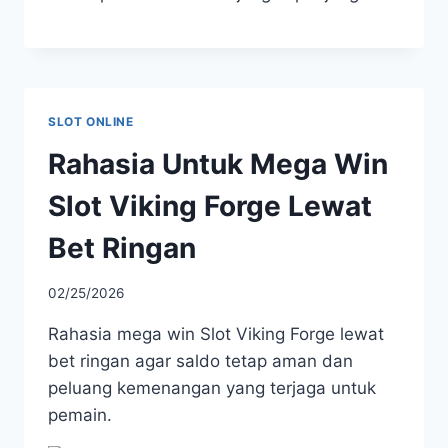
SLOT ONLINE
Rahasia Untuk Mega Win
Slot Viking Forge Lewat
Bet Ringan
02/25/2026
Rahasia mega win Slot Viking Forge lewat
bet ringan agar saldo tetap aman dan
peluang kemenangan yang terjaga untuk
pemain.