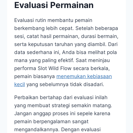
Evaluasi Permainan
Evaluasi rutin membantu pemain
berkembang lebih cepat. Setelah beberapa
sesi, catat hasil permainan, durasi bermain,
serta keputusan taruhan yang diambil. Dari
data sederhana ini, Anda bisa melihat pola
mana yang paling efektif. Saat meninjau
performa Slot Wild Flow secara berkala,
pemain biasanya
menemukan kebiasaan
kecil
yang sebelumnya tidak disadari.
Perbaikan bertahap dari evaluasi inilah
yang membuat strategi semakin matang.
Jangan anggap proses ini sepele karena
pemain berpengalaman sangat
mengandalkannya. Dengan evaluasi