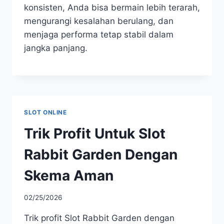
konsisten, Anda bisa bermain lebih terarah,
mengurangi kesalahan berulang, dan
menjaga performa tetap stabil dalam
jangka panjang.
SLOT ONLINE
Trik Profit Untuk Slot
Rabbit Garden Dengan
Skema Aman
02/25/2026
Trik profit Slot Rabbit Garden dengan