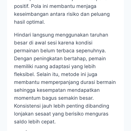
positif. Pola ini membantu menjaga
keseimbangan antara risiko dan peluang
hasil optimal.
Hindari langsung menggunakan taruhan
besar di awal sesi karena kondisi
permainan belum terbaca sepenuhnya.
Dengan peningkatan bertahap, pemain
memiliki ruang adaptasi yang lebih
fleksibel. Selain itu, metode ini juga
membantu memperpanjang durasi bermain
sehingga kesempatan mendapatkan
momentum bagus semakin besar.
Konsistensi jauh lebih penting dibanding
lonjakan sesaat yang berisiko menguras
saldo lebih cepat.