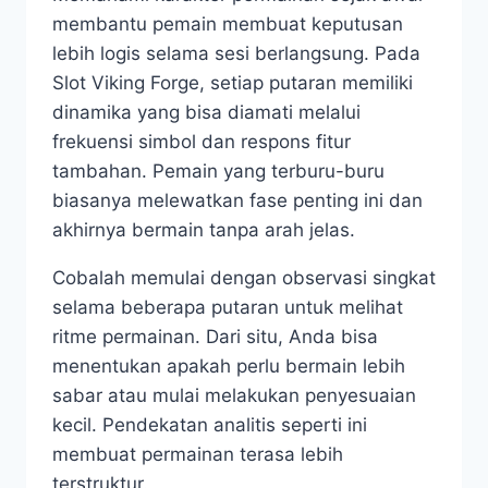
membantu pemain membuat keputusan
lebih logis selama sesi berlangsung. Pada
Slot Viking Forge, setiap putaran memiliki
dinamika yang bisa diamati melalui
frekuensi simbol dan respons fitur
tambahan. Pemain yang terburu-buru
biasanya melewatkan fase penting ini dan
akhirnya bermain tanpa arah jelas.
Cobalah memulai dengan observasi singkat
selama beberapa putaran untuk melihat
ritme permainan. Dari situ, Anda bisa
menentukan apakah perlu bermain lebih
sabar atau mulai melakukan penyesuaian
kecil. Pendekatan analitis seperti ini
membuat permainan terasa lebih
terstruktur.