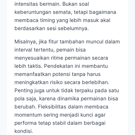
intensitas bermain. Bukan soal
keberuntungan semata, tetapi bagaimana
membaca timing yang lebih masuk akal
berdasarkan sesi sebelumnya.
Misalnya, jika fitur tambahan muncul dalam
interval tertentu, pemain bisa
menyesuaikan ritme permainan secara
lebih taktis. Pendekatan ini membantu
memanfaatkan potensi tanpa harus
meningkatkan risiko secara berlebihan.
Penting juga untuk tidak terpaku pada satu
pola saja, karena dinamika permainan bisa
berubah. Fleksibilitas dalam membaca
momentum sering menjadi kunci agar
performa tetap stabil dalam berbagai
kondisi.