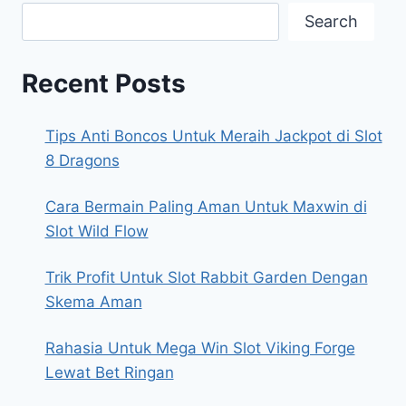
Search
Recent Posts
Tips Anti Boncos Untuk Meraih Jackpot di Slot
8 Dragons
Cara Bermain Paling Aman Untuk Maxwin di
Slot Wild Flow
Trik Profit Untuk Slot Rabbit Garden Dengan
Skema Aman
Rahasia Untuk Mega Win Slot Viking Forge
Lewat Bet Ringan