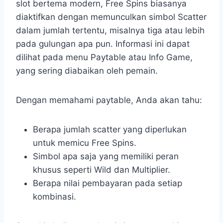
slot bertema modern, Free Spins biasanya
diaktifkan dengan memunculkan simbol Scatter
dalam jumlah tertentu, misalnya tiga atau lebih
pada gulungan apa pun. Informasi ini dapat
dilihat pada menu Paytable atau Info Game,
yang sering diabaikan oleh pemain.
Dengan memahami paytable, Anda akan tahu:
Berapa jumlah scatter yang diperlukan
untuk memicu Free Spins.
Simbol apa saja yang memiliki peran
khusus seperti Wild dan Multiplier.
Berapa nilai pembayaran pada setiap
kombinasi.