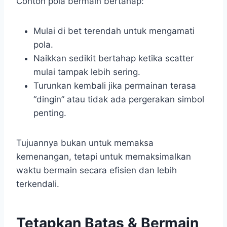
Contoh pola bermain bertahap:
Mulai di bet terendah untuk mengamati
pola.
Naikkan sedikit bertahap ketika scatter
mulai tampak lebih sering.
Turunkan kembali jika permainan terasa
“dingin” atau tidak ada pergerakan simbol
penting.
Tujuannya bukan untuk memaksa
kemenangan, tetapi untuk memaksimalkan
waktu bermain secara efisien dan lebih
terkendali.
Tetapkan Batas & Bermain