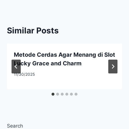
Similar Posts
Metode Cerdas Agar Menang di Slot
Lucky Grace and Charm
11/30/2025
Search