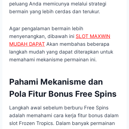
peluang Anda memicunya melalui strategi
bermain yang lebih cerdas dan terukur.
Agar pengalaman bermain lebih
menyenangkan, dibawah ini
SLOT MAXWIN
MUDAH DAPAT
Akan membahas beberapa
langkah mudah yang dapat diterapkan untuk
memahami mekanisme permainan ini.
Pahami Mekanisme dan
Pola Fitur Bonus Free Spins
Langkah awal sebelum berburu Free Spins
adalah memahami cara kerja fitur bonus dalam
slot Frozen Tropics. Dalam banyak permainan