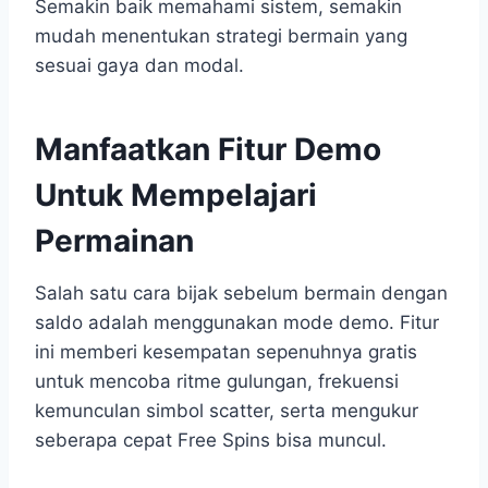
Semakin baik memahami sistem, semakin
mudah menentukan strategi bermain yang
sesuai gaya dan modal.
Manfaatkan Fitur Demo
Untuk Mempelajari
Permainan
Salah satu cara bijak sebelum bermain dengan
saldo adalah menggunakan mode demo. Fitur
ini memberi kesempatan sepenuhnya gratis
untuk mencoba ritme gulungan, frekuensi
kemunculan simbol scatter, serta mengukur
seberapa cepat Free Spins bisa muncul.