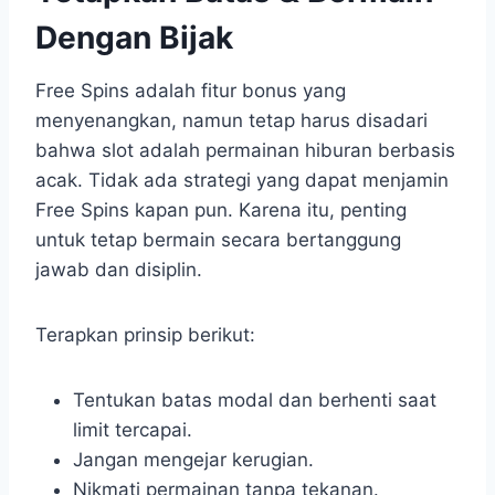
Dengan Bijak
Free Spins adalah fitur bonus yang
menyenangkan, namun tetap harus disadari
bahwa slot adalah permainan hiburan berbasis
acak. Tidak ada strategi yang dapat menjamin
Free Spins kapan pun. Karena itu, penting
untuk tetap bermain secara bertanggung
jawab dan disiplin.
Terapkan prinsip berikut:
Tentukan batas modal dan berhenti saat
limit tercapai.
Jangan mengejar kerugian.
Nikmati permainan tanpa tekanan.