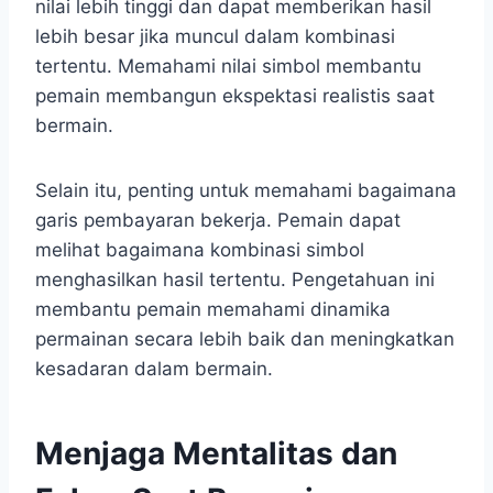
nilai lebih tinggi dan dapat memberikan hasil
lebih besar jika muncul dalam kombinasi
tertentu. Memahami nilai simbol membantu
pemain membangun ekspektasi realistis saat
bermain.
Selain itu, penting untuk memahami bagaimana
garis pembayaran bekerja. Pemain dapat
melihat bagaimana kombinasi simbol
menghasilkan hasil tertentu. Pengetahuan ini
membantu pemain memahami dinamika
permainan secara lebih baik dan meningkatkan
kesadaran dalam bermain.
Menjaga Mentalitas dan