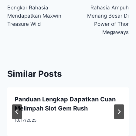
Bongkar Rahasia
Rahasia Ampuh
navigation
Mendapatkan Maxwin
Menang Besar Di
Treasure Wild
Power of Thor
Megaways
Similar Posts
Panduan Lengkap Dapatkan Cuan
Melimpah Slot Gem Rush
10/17/2025