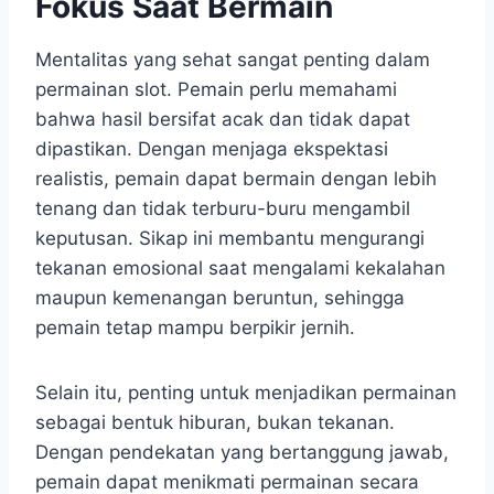
Fokus Saat Bermain
Mentalitas yang sehat sangat penting dalam
permainan slot. Pemain perlu memahami
bahwa hasil bersifat acak dan tidak dapat
dipastikan. Dengan menjaga ekspektasi
realistis, pemain dapat bermain dengan lebih
tenang dan tidak terburu-buru mengambil
keputusan. Sikap ini membantu mengurangi
tekanan emosional saat mengalami kekalahan
maupun kemenangan beruntun, sehingga
pemain tetap mampu berpikir jernih.
Selain itu, penting untuk menjadikan permainan
sebagai bentuk hiburan, bukan tekanan.
Dengan pendekatan yang bertanggung jawab,
pemain dapat menikmati permainan secara