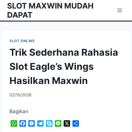
Skip
SLOT MAXWIN MUDAH
to
DAPAT
content
SLOT ONLINE
Trik Sederhana Rahasia
Slot Eagle’s Wings
Hasilkan Maxwin
02/15/2026
Bagikan
W
F
M
T
S
L
X
S
h
a
e
e
k
i
h