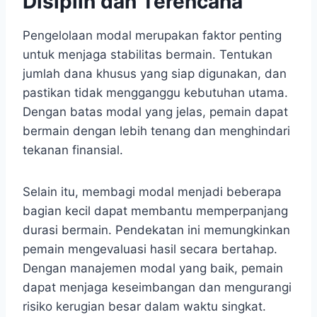
Disiplin dan Terencana
Pengelolaan modal merupakan faktor penting
untuk menjaga stabilitas bermain. Tentukan
jumlah dana khusus yang siap digunakan, dan
pastikan tidak mengganggu kebutuhan utama.
Dengan batas modal yang jelas, pemain dapat
bermain dengan lebih tenang dan menghindari
tekanan finansial.
Selain itu, membagi modal menjadi beberapa
bagian kecil dapat membantu memperpanjang
durasi bermain. Pendekatan ini memungkinkan
pemain mengevaluasi hasil secara bertahap.
Dengan manajemen modal yang baik, pemain
dapat menjaga keseimbangan dan mengurangi
risiko kerugian besar dalam waktu singkat.