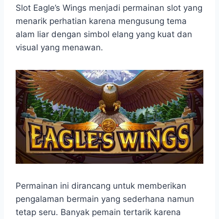
a
c
s
l
y
n
a
Slot Eagle’s Wings menjadi permainan slot yang
t
e
s
e
p
e
r
menarik perhatian karena mengusung tema
s
b
e
g
e
e
alam liar dengan simbol elang yang kuat dan
A
o
n
r
visual yang menawan.
p
o
g
a
p
k
e
m
r
Permainan ini dirancang untuk memberikan
pengalaman bermain yang sederhana namun
tetap seru. Banyak pemain tertarik karena