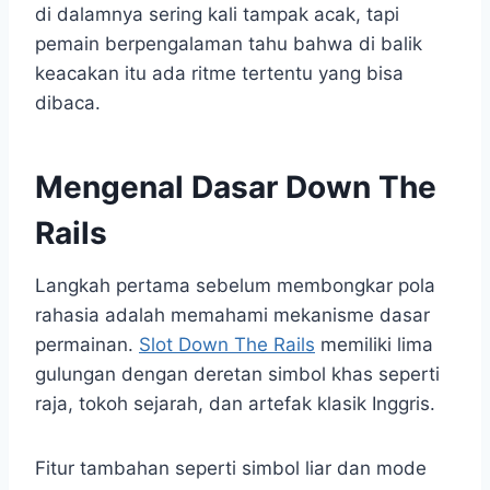
di dalamnya sering kali tampak acak, tapi
pemain berpengalaman tahu bahwa di balik
keacakan itu ada ritme tertentu yang bisa
dibaca.
Mengenal Dasar Down The
Rails
Langkah pertama sebelum membongkar pola
rahasia adalah memahami mekanisme dasar
permainan.
Slot Down The Rails
memiliki lima
gulungan dengan deretan simbol khas seperti
raja, tokoh sejarah, dan artefak klasik Inggris.
Fitur tambahan seperti simbol liar dan mode