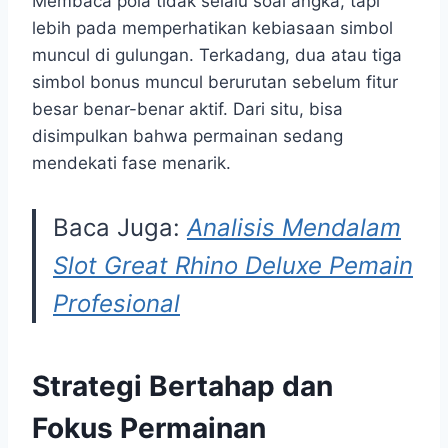
Membaca pola tidak selalu soal angka, tapi
lebih pada memperhatikan kebiasaan simbol
muncul di gulungan. Terkadang, dua atau tiga
simbol bonus muncul berurutan sebelum fitur
besar benar-benar aktif. Dari situ, bisa
disimpulkan bahwa permainan sedang
mendekati fase menarik.
Baca Juga:
Analisis Mendalam
Slot Great Rhino Deluxe Pemain
Profesional
Strategi Bertahap dan
Fokus Permainan