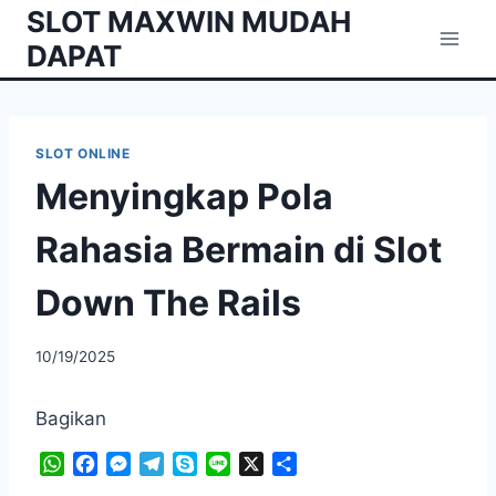
Skip
SLOT MAXWIN MUDAH
to
DAPAT
content
SLOT ONLINE
Menyingkap Pola
Rahasia Bermain di Slot
Down The Rails
10/19/2025
Bagikan
W
F
M
T
S
L
X
S
h
a
e
e
k
i
h