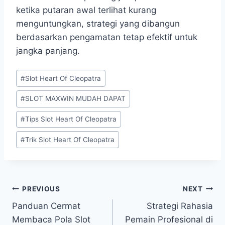
ketika putaran awal terlihat kurang
menguntungkan, strategi yang dibangun
berdasarkan pengamatan tetap efektif untuk
jangka panjang.
Post
#
Slot Heart Of Cleopatra
Tags:
#
SLOT MAXWIN MUDAH DAPAT
#
Tips Slot Heart Of Cleopatra
#
Trik Slot Heart Of Cleopatra
Post
PREVIOUS
NEXT
Panduan Cermat
Strategi Rahasia
navigation
Membaca Pola Slot
Pemain Profesional di