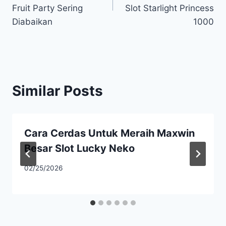
Fruit Party Sering
Slot Starlight Princess
Diabaikan
1000
Similar Posts
Cara Cerdas Untuk Meraih Maxwin
Besar Slot Lucky Neko
02/25/2026