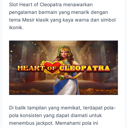
a
c
s
l
y
n
a
Slot Heart of Cleopatra menawarkan
t
e
s
e
p
e
r
pengalaman bermain yang menarik dengan
s
b
e
g
e
e
tema Mesir klasik yang kaya warna dan simbol
A
o
n
r
ikonik.
p
o
g
a
p
k
e
m
r
Di balik tampilan yang memikat, terdapat pola-
pola konsisten yang dapat diamati untuk
menembus jackpot. Memahami pola ini