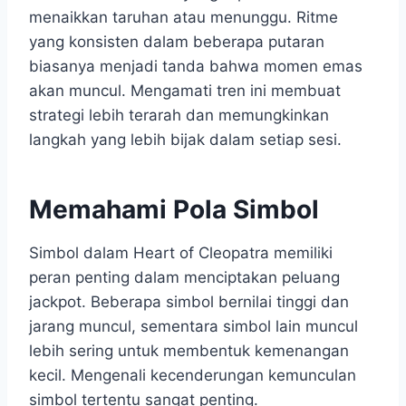
menaikkan taruhan atau menunggu. Ritme
yang konsisten dalam beberapa putaran
biasanya menjadi tanda bahwa momen emas
akan muncul. Mengamati tren ini membuat
strategi lebih terarah dan memungkinkan
langkah yang lebih bijak dalam setiap sesi.
Memahami Pola Simbol
Simbol dalam Heart of Cleopatra memiliki
peran penting dalam menciptakan peluang
jackpot. Beberapa simbol bernilai tinggi dan
jarang muncul, sementara simbol lain muncul
lebih sering untuk membentuk kemenangan
kecil. Mengenali kecenderungan kemunculan
simbol tertentu sangat penting.