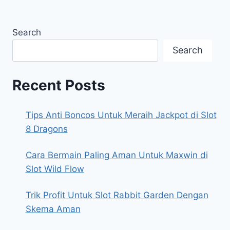
Search
Search
Recent Posts
Tips Anti Boncos Untuk Meraih Jackpot di Slot
8 Dragons
Cara Bermain Paling Aman Untuk Maxwin di
Slot Wild Flow
Trik Profit Untuk Slot Rabbit Garden Dengan
Skema Aman