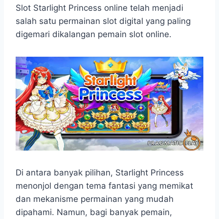
a
c
s
l
y
n
a
Slot Starlight Princess online telah menjadi
t
e
s
e
p
e
r
salah satu permainan slot digital yang paling
s
b
e
g
e
e
digemari dikalangan pemain slot online.
A
o
n
r
p
o
g
a
p
k
e
m
r
Di antara banyak pilihan, Starlight Princess
menonjol dengan tema fantasi yang memikat
dan mekanisme permainan yang mudah
dipahami. Namun, bagi banyak pemain,