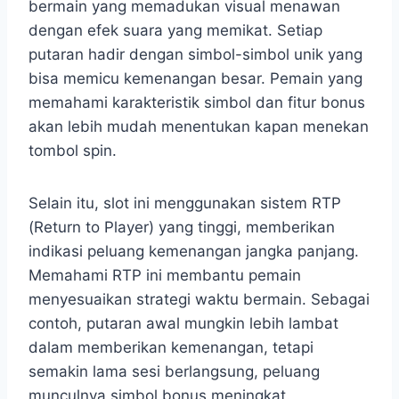
bermain yang memadukan visual menawan
dengan efek suara yang memikat. Setiap
putaran hadir dengan simbol-simbol unik yang
bisa memicu kemenangan besar. Pemain yang
memahami karakteristik simbol dan fitur bonus
akan lebih mudah menentukan kapan menekan
tombol spin.
Selain itu, slot ini menggunakan sistem RTP
(Return to Player) yang tinggi, memberikan
indikasi peluang kemenangan jangka panjang.
Memahami RTP ini membantu pemain
menyesuaikan strategi waktu bermain. Sebagai
contoh, putaran awal mungkin lebih lambat
dalam memberikan kemenangan, tetapi
semakin lama sesi berlangsung, peluang
munculnya simbol bonus meningkat.