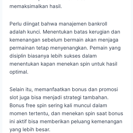
memaksimalkan hasil.
Perlu diingat bahwa manajemen bankroll
adalah kunci. Menentukan batas kerugian dan
kemenangan sebelum bermain akan menjaga
permainan tetap menyenangkan. Pemain yang
disiplin biasanya lebih sukses dalam
menentukan kapan menekan spin untuk hasil
optimal.
Selain itu, memanfaatkan bonus dan promosi
slot juga bisa menjadi strategi tambahan.
Bonus free spin sering kali muncul dalam
momen tertentu, dan menekan spin saat bonus
ini aktif bisa memberikan peluang kemenangan
yang lebih besar.