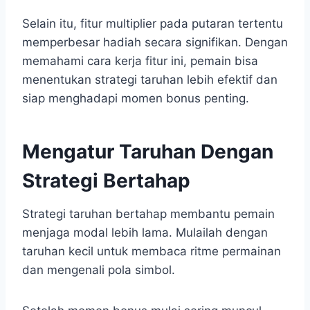
Selain itu, fitur multiplier pada putaran tertentu
memperbesar hadiah secara signifikan. Dengan
memahami cara kerja fitur ini, pemain bisa
menentukan strategi taruhan lebih efektif dan
siap menghadapi momen bonus penting.
Mengatur Taruhan Dengan
Strategi Bertahap
Strategi taruhan bertahap membantu pemain
menjaga modal lebih lama. Mulailah dengan
taruhan kecil untuk membaca ritme permainan
dan mengenali pola simbol.