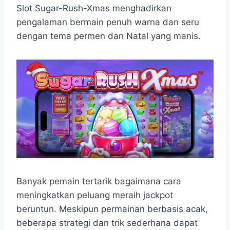
a
c
s
l
y
n
a
Slot Sugar-Rush-Xmas menghadirkan
t
e
s
e
p
e
r
pengalaman bermain penuh warna dan seru
s
b
e
g
e
e
dengan tema permen dan Natal yang manis.
A
o
n
r
p
o
g
a
p
k
e
m
r
Banyak pemain tertarik bagaimana cara
meningkatkan peluang meraih jackpot
beruntun. Meskipun permainan berbasis acak,
beberapa strategi dan trik sederhana dapat