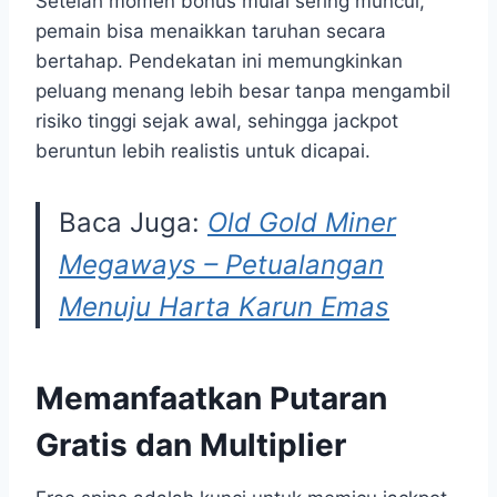
Setelah momen bonus mulai sering muncul,
pemain bisa menaikkan taruhan secara
bertahap. Pendekatan ini memungkinkan
peluang menang lebih besar tanpa mengambil
risiko tinggi sejak awal, sehingga jackpot
beruntun lebih realistis untuk dicapai.
Baca Juga:
Old Gold Miner
Megaways – Petualangan
Menuju Harta Karun Emas
Memanfaatkan Putaran
Gratis dan Multiplier