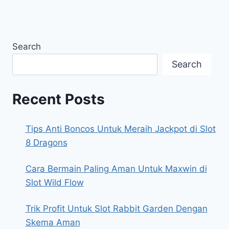
Search
Search
Recent Posts
Tips Anti Boncos Untuk Meraih Jackpot di Slot
8 Dragons
Cara Bermain Paling Aman Untuk Maxwin di
Slot Wild Flow
Trik Profit Untuk Slot Rabbit Garden Dengan
Skema Aman