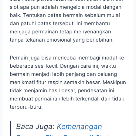
slot apa pun adalah mengelola modal dengan
baik. Tentukan batas bermain sebelum mulai
dan patuhi batas tersebut. Ini membantu
menjaga permainan tetap menyenangkan
tanpa tekanan emosional yang berlebihan.
Pemain juga bisa mencoba membagi modal ke
beberapa sesi kecil. Dengan cara ini, waktu
bermain menjadi lebih panjang dan peluang
menikmati fitur respin semakin besar. Meskipun
tidak menjamin hasil besar, pendekatan ini
membuat permainan lebih terkendali dan tidak
terburu-buru.
Baca Juga:
Kemenangan