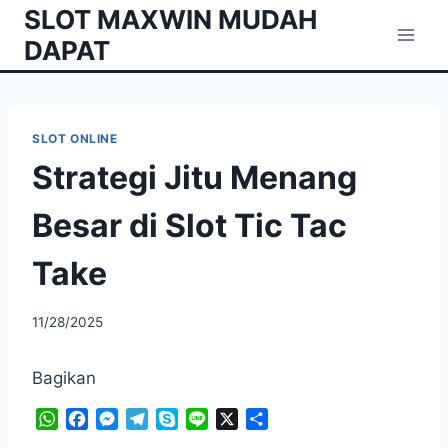
Skip
SLOT MAXWIN MUDAH
to
DAPAT
content
SLOT ONLINE
Strategi Jitu Menang
Besar di Slot Tic Tac
Take
11/28/2025
Bagikan
W
F
M
T
S
L
X
S
h
a
e
e
k
i
h