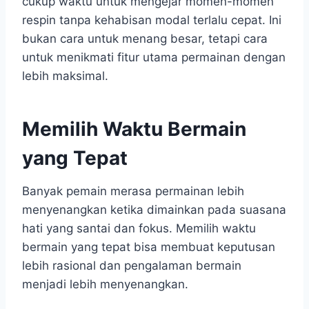
cukup waktu untuk mengejar momen-momen
respin tanpa kehabisan modal terlalu cepat. Ini
bukan cara untuk menang besar, tetapi cara
untuk menikmati fitur utama permainan dengan
lebih maksimal.
Memilih Waktu Bermain
yang Tepat
Banyak pemain merasa permainan lebih
menyenangkan ketika dimainkan pada suasana
hati yang santai dan fokus. Memilih waktu
bermain yang tepat bisa membuat keputusan
lebih rasional dan pengalaman bermain
menjadi lebih menyenangkan.