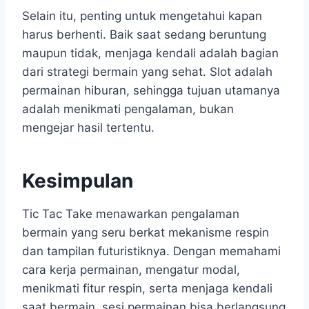
Selain itu, penting untuk mengetahui kapan
harus berhenti. Baik saat sedang beruntung
maupun tidak, menjaga kendali adalah bagian
dari strategi bermain yang sehat. Slot adalah
permainan hiburan, sehingga tujuan utamanya
adalah menikmati pengalaman, bukan
mengejar hasil tertentu.
Kesimpulan
Tic Tac Take menawarkan pengalaman
bermain yang seru berkat mekanisme respin
dan tampilan futuristiknya. Dengan memahami
cara kerja permainan, mengatur modal,
menikmati fitur respin, serta menjaga kendali
saat bermain, sesi permainan bisa berlangsung