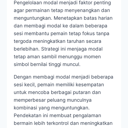
Pengelolaan modal menjadi faktor penting
agar permainan tetap menyenangkan dan
menguntungkan. Menetapkan batas harian
dan membagi modal ke dalam beberapa
sesi membantu pemain tetap fokus tanpa
tergoda meningkatkan taruhan secara
berlebihan. Strategi ini menjaga modal
tetap aman sambil menunggu momen
simbol bernilai tinggi muncul.
Dengan membagi modal menjadi beberapa
sesi kecil, pemain memiliki kesempatan
untuk mencoba berbagai putaran dan
memperbesar peluang munculnya
kombinasi yang menguntungkan.
Pendekatan ini membuat pengalaman
bermain lebih terkontrol dan meningkatkan