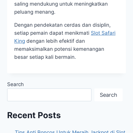
saling mendukung untuk meningkatkan
peluang menang.
Dengan pendekatan cerdas dan disiplin,
setiap pemain dapat menikmati
Slot Safari
King
dengan lebih efektif dan
memaksimalkan potensi kemenangan
besar setiap kali bermain.
Search
Search
Recent Posts
Tips Anti Boncos Untuk Meraih Jackpot di Slot