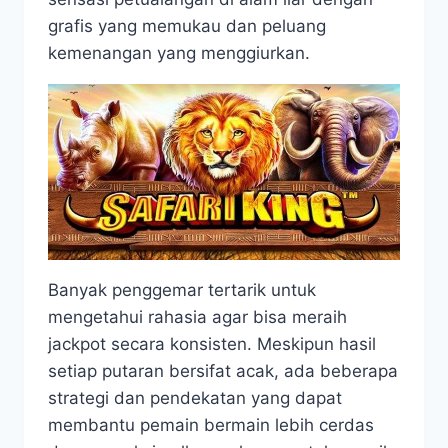
grafis yang memukau dan peluang
kemenangan yang menggiurkan.
Banyak penggemar tertarik untuk
mengetahui rahasia agar bisa meraih
jackpot secara konsisten. Meskipun hasil
setiap putaran bersifat acak, ada beberapa
strategi dan pendekatan yang dapat
membantu pemain bermain lebih cerdas