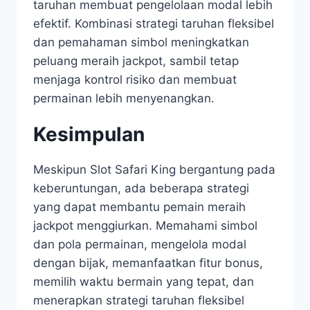
taruhan membuat pengelolaan modal lebih
efektif. Kombinasi strategi taruhan fleksibel
dan pemahaman simbol meningkatkan
peluang meraih jackpot, sambil tetap
menjaga kontrol risiko dan membuat
permainan lebih menyenangkan.
Kesimpulan
Meskipun Slot Safari King bergantung pada
keberuntungan, ada beberapa strategi
yang dapat membantu pemain meraih
jackpot menggiurkan. Memahami simbol
dan pola permainan, mengelola modal
dengan bijak, memanfaatkan fitur bonus,
memilih waktu bermain yang tepat, dan
menerapkan strategi taruhan fleksibel