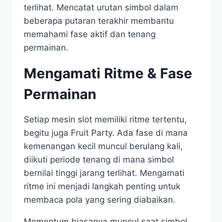
terlihat. Mencatat urutan simbol dalam
beberapa putaran terakhir membantu
memahami fase aktif dan tenang
permainan.
Mengamati Ritme & Fase
Permainan
Setiap mesin slot memiliki ritme tertentu,
begitu juga Fruit Party. Ada fase di mana
kemenangan kecil muncul berulang kali,
diikuti periode tenang di mana simbol
bernilai tinggi jarang terlihat. Mengamati
ritme ini menjadi langkah penting untuk
membaca pola yang sering diabaikan.
Momentum biasanya muncul saat simbol