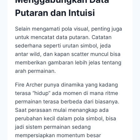
Putaran dan Intuisi
Selain mengamati pola visual, penting juga
untuk mencatat data putaran. Catatan
sederhana seperti urutan simbol, jeda
antar wild, dan kapan scatter muncul bisa
memberikan gambaran lebih jelas tentang
arah permainan.
Fire Archer punya dinamika yang kadang
terasa “hidup” ada momen di mana ritme
permainan terasa berbeda dari biasanya.
Saat perasaan mulai menangkap ada
perubahan kecil dalam pola simbol, bisa
jadi sistem permainan sedang
mempersiapkan momentum besar