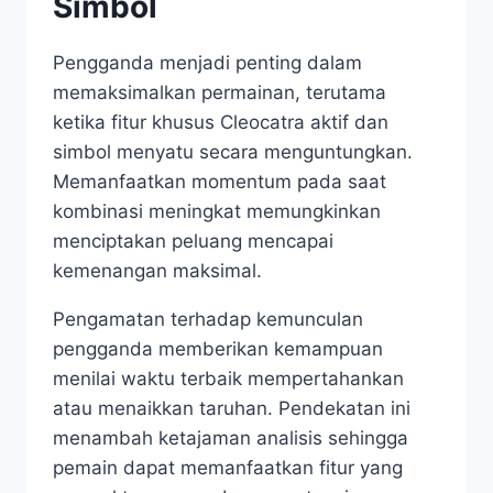
Simbol
Pengganda menjadi penting dalam
memaksimalkan permainan, terutama
ketika fitur khusus Cleocatra aktif dan
simbol menyatu secara menguntungkan.
Memanfaatkan momentum pada saat
kombinasi meningkat memungkinkan
menciptakan peluang mencapai
kemenangan maksimal.
Pengamatan terhadap kemunculan
pengganda memberikan kemampuan
menilai waktu terbaik mempertahankan
atau menaikkan taruhan. Pendekatan ini
menambah ketajaman analisis sehingga
pemain dapat memanfaatkan fitur yang