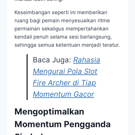
Keseimbangan seperti ini memberikan
ruang bagi pemain menyesuaikan ritme
permainan sekaligus mempertahankan
kendali penuh selama sesi berlangsung,
sehingga semua ketentuan menjadi teratur.
Baca Juga:
Rahasia
Mengurai Pola Slot
Fire Archer di Tiap
Momentum Gacor
Mengoptimalkan
Momentum Pengganda