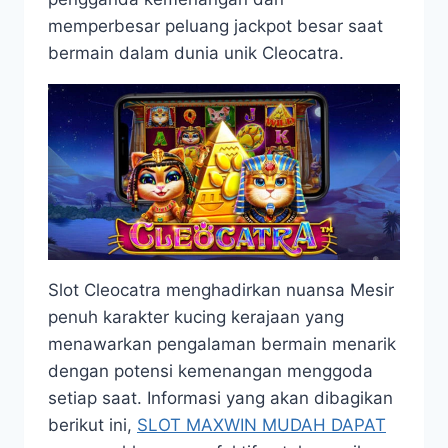
memperbesar peluang jackpot besar saat
bermain dalam dunia unik Cleocatra.
Slot Cleocatra menghadirkan nuansa Mesir
penuh karakter kucing kerajaan yang
menawarkan pengalaman bermain menarik
dengan potensi kemenangan menggoda
setiap saat. Informasi yang akan dibagikan
berikut ini,
SLOT MAXWIN MUDAH DAPAT