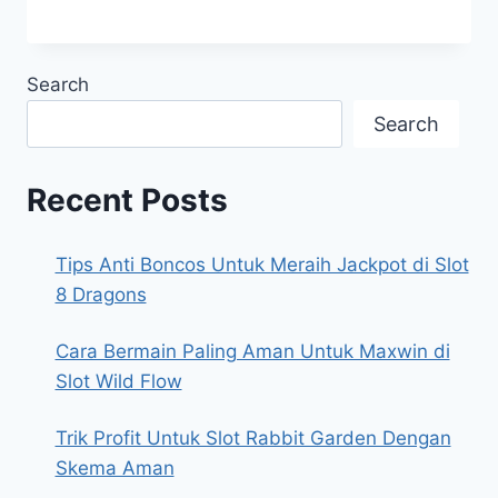
Search
Search
Recent Posts
Tips Anti Boncos Untuk Meraih Jackpot di Slot
8 Dragons
Cara Bermain Paling Aman Untuk Maxwin di
Slot Wild Flow
Trik Profit Untuk Slot Rabbit Garden Dengan
Skema Aman