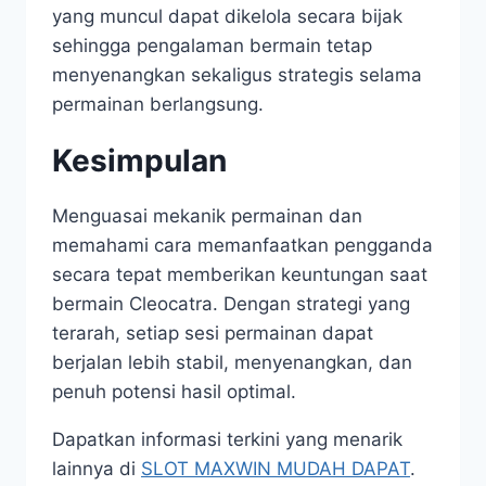
yang muncul dapat dikelola secara bijak
sehingga pengalaman bermain tetap
menyenangkan sekaligus strategis selama
permainan berlangsung.
Kesimpulan
Menguasai mekanik permainan dan
memahami cara memanfaatkan pengganda
secara tepat memberikan keuntungan saat
bermain Cleocatra. Dengan strategi yang
terarah, setiap sesi permainan dapat
berjalan lebih stabil, menyenangkan, dan
penuh potensi hasil optimal.
Dapatkan informasi terkini yang menarik
lainnya di
SLOT MAXWIN MUDAH DAPAT
.