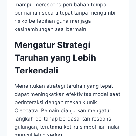
mampu merespons perubahan tempo
permainan secara tepat tanpa mengambil
risiko berlebihan guna menjaga
kesinambungan sesi bermain.
Mengatur Strategi
Taruhan yang Lebih
Terkendali
Menentukan strategi taruhan yang tepat
dapat meningkatkan efektivitas modal saat
berinteraksi dengan mekanik unik
Cleocatra. Pemain dianjurkan mengatur
langkah bertahap berdasarkan respons
gulungan, terutama ketika simbol liar mulai
muncul lebih sering.