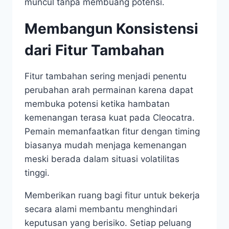
muncul tanpa membuang potensi.
Membangun Konsistensi
dari Fitur Tambahan
Fitur tambahan sering menjadi penentu
perubahan arah permainan karena dapat
membuka potensi ketika hambatan
kemenangan terasa kuat pada Cleocatra.
Pemain memanfaatkan fitur dengan timing
biasanya mudah menjaga kemenangan
meski berada dalam situasi volatilitas
tinggi.
Memberikan ruang bagi fitur untuk bekerja
secara alami membantu menghindari
keputusan yang berisiko. Setiap peluang