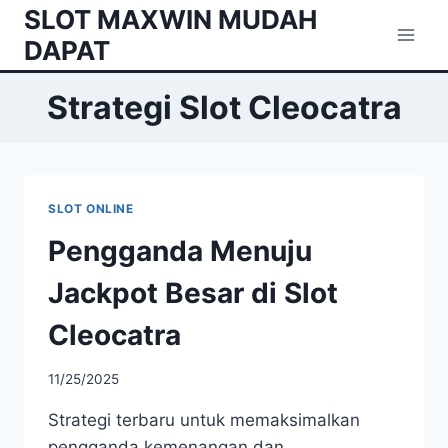
Skip
SLOT MAXWIN MUDAH
to
DAPAT
content
Strategi Slot Cleocatra
SLOT ONLINE
Pengganda Menuju
Jackpot Besar di Slot
Cleocatra
11/25/2025
Strategi terbaru untuk memaksimalkan
pengganda kemenangan dan