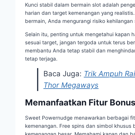
Kunci stabil dalam bermain slot adalah peng
harian dan target kemenangan yang realisti
bermain, Anda mengurangi risiko kehilangan 
Selain itu, penting untuk mengetahui kapan 
sesuai target, jangan tergoda untuk terus b
membantu Anda tetap stabil dan menghindar
tetap terjaga.
Baca Juga:
Trik Ampuh Rai
Thor Megaways
Memanfaatkan Fitur Bonus
Sweet Powernudge menawarkan berbagai fit
kemenangan. Free spins dan simbol khusus 
kemenangan besar. Memahami kapan dan bag