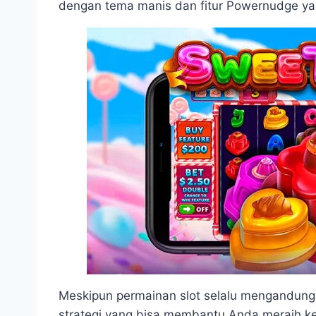
dengan tema manis dan fitur Powernudge ya
Meskipun permainan slot selalu mengandung
strategi yang bisa membantu Anda meraih ke