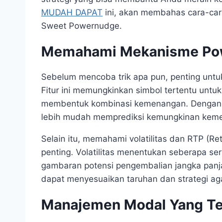
MUDAH DAPAT
ini, akan membahas cara-car
Sweet Powernudge.
Memahami Mekanisme Po
Sebelum mencoba trik apa pun, penting unt
Fitur ini memungkinkan simbol tertentu unt
membentuk kombinasi kemenangan. Dengan 
lebih mudah memprediksi kemungkinan keme
Selain itu, memahami volatilitas dan RTP (R
penting. Volatilitas menentukan seberapa 
gambaran potensi pengembalian jangka panj
dapat menyesuaikan taruhan dan strategi agar
Manajemen Modal Yang T