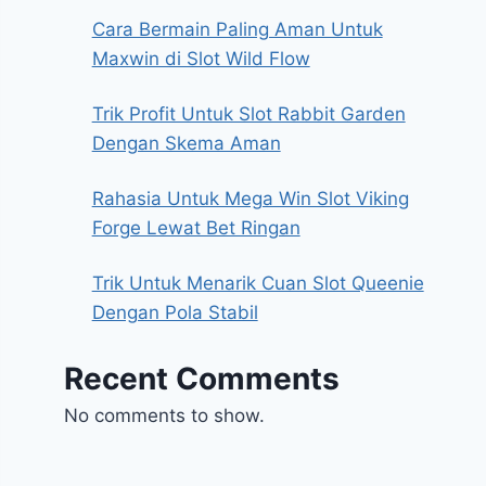
Cara Bermain Paling Aman Untuk
Maxwin di Slot Wild Flow
Trik Profit Untuk Slot Rabbit Garden
Dengan Skema Aman
Rahasia Untuk Mega Win Slot Viking
Forge Lewat Bet Ringan
Trik Untuk Menarik Cuan Slot Queenie
Dengan Pola Stabil
Recent Comments
No comments to show.