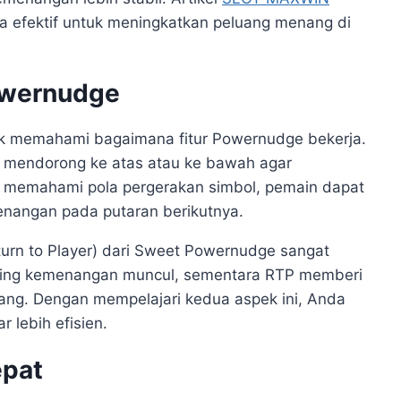
a efektif untuk meningkatkan peluang menang di
wernudge
uk memahami bagaimana fitur Powernudge bekerja.
uk mendorong ke atas atau ke bawah agar
memahami pola pergerakan simbol, pemain dapat
nangan pada putaran berikutnya.
eturn to Player) dari Sweet Powernudge sangat
sering kemenangan muncul, sementara RTP memberi
ang. Dengan mempelajari kedua aspek ini, Anda
 lebih efisien.
epat