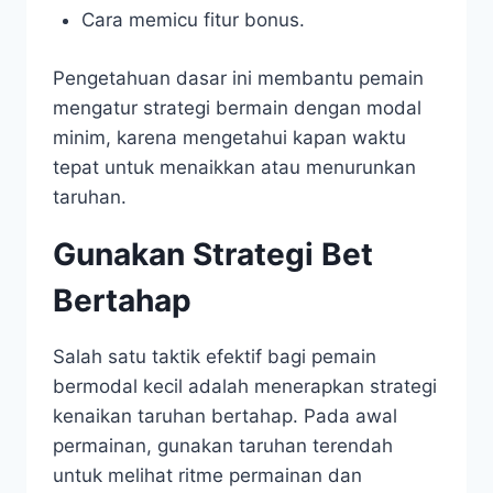
Cara memicu fitur bonus.
Pengetahuan dasar ini membantu pemain
mengatur strategi bermain dengan modal
minim, karena mengetahui kapan waktu
tepat untuk menaikkan atau menurunkan
taruhan.
Gunakan Strategi Bet
Bertahap
Salah satu taktik efektif bagi pemain
bermodal kecil adalah menerapkan strategi
kenaikan taruhan bertahap. Pada awal
permainan, gunakan taruhan terendah
untuk melihat ritme permainan dan