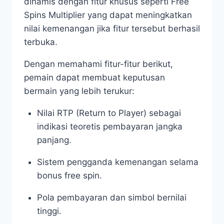
dinamis dengan fitur khusus seperti Free
Spins Multiplier yang dapat meningkatkan
nilai kemenangan jika fitur tersebut berhasil
terbuka.
Dengan memahami fitur-fitur berikut,
pemain dapat membuat keputusan
bermain yang lebih terukur:
Nilai RTP (Return to Player) sebagai
indikasi teoretis pembayaran jangka
panjang.
Sistem pengganda kemenangan selama
bonus free spin.
Pola pembayaran dan simbol bernilai
tinggi.