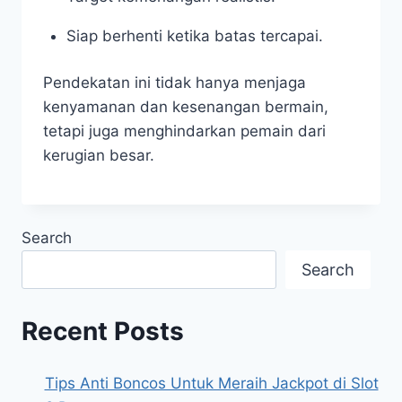
Siap berhenti ketika batas tercapai.
Pendekatan ini tidak hanya menjaga
kenyamanan dan kesenangan bermain,
tetapi juga menghindarkan pemain dari
kerugian besar.
Search
Search
Recent Posts
Tips Anti Boncos Untuk Meraih Jackpot di Slot