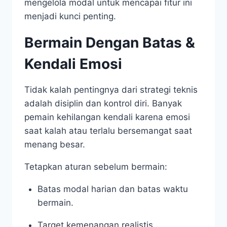
mengelola modal untuk mencapai fitur ini
menjadi kunci penting.
Bermain Dengan Batas &
Kendali Emosi
Tidak kalah pentingnya dari strategi teknis
adalah disiplin dan kontrol diri. Banyak
pemain kehilangan kendali karena emosi
saat kalah atau terlalu bersemangat saat
menang besar.
Tetapkan aturan sebelum bermain:
Batas modal harian dan batas waktu
bermain.
Target kemenangan realistis.