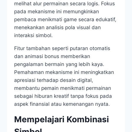
melihat alur permainan secara logis. Fokus
pada mekanisme ini memungkinkan
pembaca menikmati game secara edukatif,
menekankan analisis pola visual dan
interaksi simbol.
Fitur tambahan seperti putaran otomatis
dan animasi bonus memberikan
pengalaman bermain yang lebih kaya.
Pemahaman mekanisme ini meningkatkan
apresiasi terhadap desain digital,
membantu pemain menikmati permainan
sebagai hiburan kreatif tanpa fokus pada
aspek finansial atau kemenangan nyata.
Mempelajari Kombinasi
Simbol