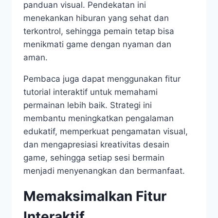
panduan visual. Pendekatan ini
menekankan hiburan yang sehat dan
terkontrol, sehingga pemain tetap bisa
menikmati game dengan nyaman dan
aman.
Pembaca juga dapat menggunakan fitur
tutorial interaktif untuk memahami
permainan lebih baik. Strategi ini
membantu meningkatkan pengalaman
edukatif, memperkuat pengamatan visual,
dan mengapresiasi kreativitas desain
game, sehingga setiap sesi bermain
menjadi menyenangkan dan bermanfaat.
Memaksimalkan Fitur
Interaktif