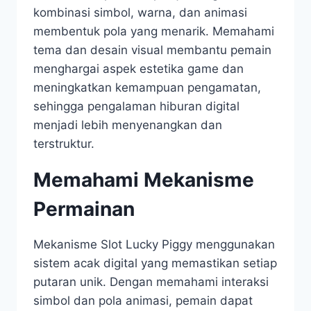
kombinasi simbol, warna, dan animasi
membentuk pola yang menarik. Memahami
tema dan desain visual membantu pemain
menghargai aspek estetika game dan
meningkatkan kemampuan pengamatan,
sehingga pengalaman hiburan digital
menjadi lebih menyenangkan dan
terstruktur.
Memahami Mekanisme
Permainan
Mekanisme Slot Lucky Piggy menggunakan
sistem acak digital yang memastikan setiap
putaran unik. Dengan memahami interaksi
simbol dan pola animasi, pemain dapat