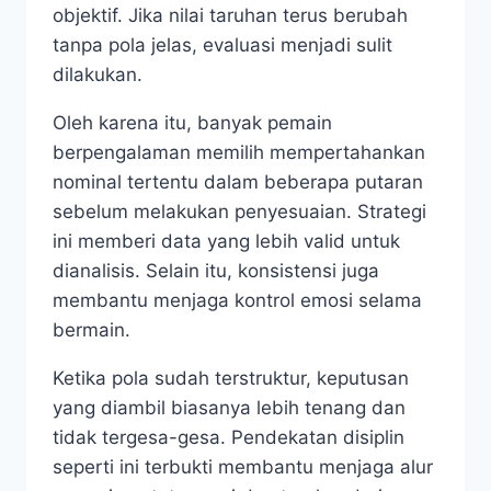
objektif. Jika nilai taruhan terus berubah
tanpa pola jelas, evaluasi menjadi sulit
dilakukan.
Oleh karena itu, banyak pemain
berpengalaman memilih mempertahankan
nominal tertentu dalam beberapa putaran
sebelum melakukan penyesuaian. Strategi
ini memberi data yang lebih valid untuk
dianalisis. Selain itu, konsistensi juga
membantu menjaga kontrol emosi selama
bermain.
Ketika pola sudah terstruktur, keputusan
yang diambil biasanya lebih tenang dan
tidak tergesa-gesa. Pendekatan disiplin
seperti ini terbukti membantu menjaga alur