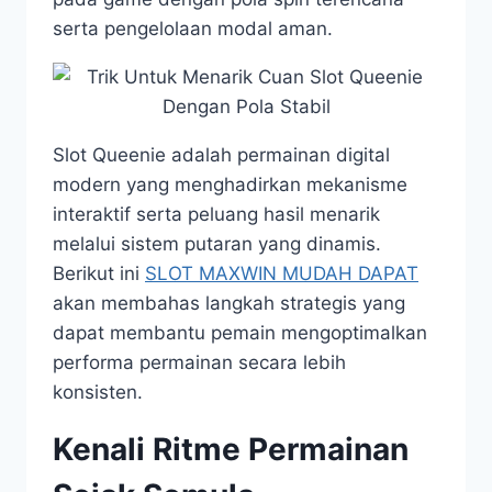
serta pengelolaan modal aman.
Slot Queenie adalah permainan digital
modern yang menghadirkan mekanisme
interaktif serta peluang hasil menarik
melalui sistem putaran yang dinamis.
Berikut ini
SLOT MAXWIN MUDAH DAPAT
akan membahas langkah strategis yang
dapat membantu pemain mengoptimalkan
performa permainan secara lebih
konsisten.
Kenali Ritme Permainan