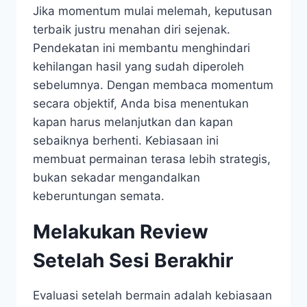
Jika momentum mulai melemah, keputusan
terbaik justru menahan diri sejenak.
Pendekatan ini membantu menghindari
kehilangan hasil yang sudah diperoleh
sebelumnya. Dengan membaca momentum
secara objektif, Anda bisa menentukan
kapan harus melanjutkan dan kapan
sebaiknya berhenti. Kebiasaan ini
membuat permainan terasa lebih strategis,
bukan sekadar mengandalkan
keberuntungan semata.
Melakukan Review
Setelah Sesi Berakhir
Evaluasi setelah bermain adalah kebiasaan