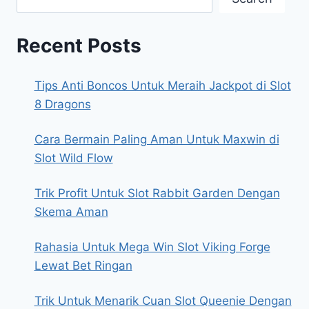
Recent Posts
Tips Anti Boncos Untuk Meraih Jackpot di Slot
8 Dragons
Cara Bermain Paling Aman Untuk Maxwin di
Slot Wild Flow
Trik Profit Untuk Slot Rabbit Garden Dengan
Skema Aman
Rahasia Untuk Mega Win Slot Viking Forge
Lewat Bet Ringan
Trik Untuk Menarik Cuan Slot Queenie Dengan