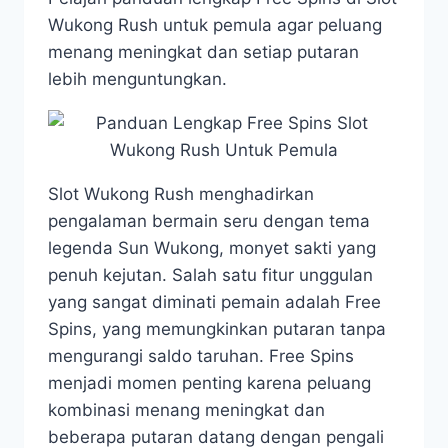
Wukong Rush untuk pemula agar peluang
menang meningkat dan setiap putaran
lebih menguntungkan.
Slot Wukong Rush menghadirkan
pengalaman bermain seru dengan tema
legenda Sun Wukong, monyet sakti yang
penuh kejutan. Salah satu fitur unggulan
yang sangat diminati pemain adalah Free
Spins, yang memungkinkan putaran tanpa
mengurangi saldo taruhan. Free Spins
menjadi momen penting karena peluang
kombinasi menang meningkat dan
beberapa putaran datang dengan pengali