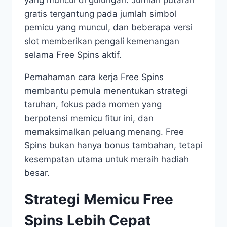
yang muncul di gulungan. Jumlah putaran
gratis tergantung pada jumlah simbol
pemicu yang muncul, dan beberapa versi
slot memberikan pengali kemenangan
selama Free Spins aktif.
Pemahaman cara kerja Free Spins
membantu pemula menentukan strategi
taruhan, fokus pada momen yang
berpotensi memicu fitur ini, dan
memaksimalkan peluang menang. Free
Spins bukan hanya bonus tambahan, tetapi
kesempatan utama untuk meraih hadiah
besar.
Strategi Memicu Free
Spins Lebih Cepat