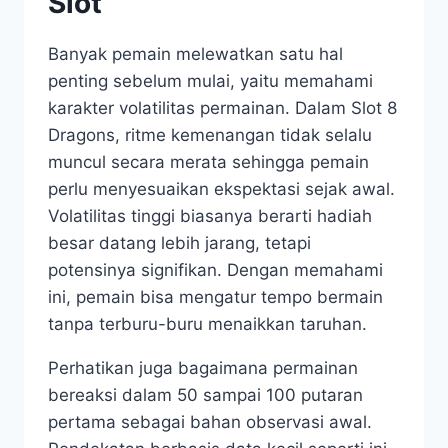
Slot
Banyak pemain melewatkan satu hal
penting sebelum mulai, yaitu memahami
karakter volatilitas permainan. Dalam Slot 8
Dragons, ritme kemenangan tidak selalu
muncul secara merata sehingga pemain
perlu menyesuaikan ekspektasi sejak awal.
Volatilitas tinggi biasanya berarti hadiah
besar datang lebih jarang, tetapi
potensinya signifikan. Dengan memahami
ini, pemain bisa mengatur tempo bermain
tanpa terburu-buru menaikkan taruhan.
Perhatikan juga bagaimana permainan
bereaksi dalam 50 sampai 100 putaran
pertama sebagai bahan observasi awal.