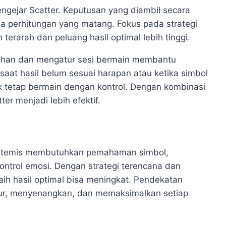
gejar Scatter. Keputusan yang diambil secara
ada perhitungan yang matang. Fokus pada strategi
erarah dan peluang hasil optimal lebih tinggi.
taruhan dan mengatur sesi bermain membantu
aat hasil belum sesuai harapan atau ketika simbol
k tetap bermain dengan kontrol. Dengan kombinasi
ter menjadi lebih efektif.
Artemis membutuhkan pemahaman simbol,
ontrol emosi. Dengan strategi terencana dan
aih hasil optimal bisa meningkat. Pendekatan
kur, menyenangkan, dan memaksimalkan setiap