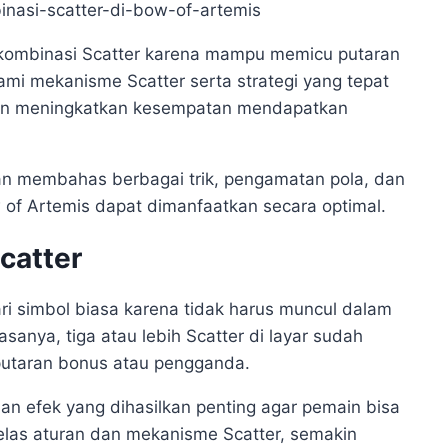
h kombinasi Scatter karena mampu memicu putaran
mi mekanisme Scatter serta strategi yang tepat
in meningkatkan kesempatan mendapatkan
n membahas berbagai trik, pengamatan pola, dan
w of Artemis dapat dimanfaatkan secara optimal.
catter
ri simbol biasa karena tidak harus muncul dalam
sanya, tiga atau lebih Scatter di layar sudah
putaran bonus atau pengganda.
n efek yang dihasilkan penting agar pemain bisa
elas aturan dan mekanisme Scatter, semakin