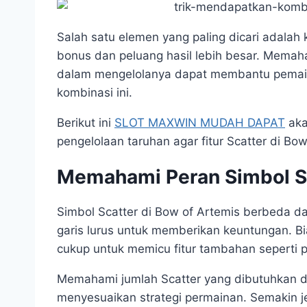
Salah satu elemen yang paling dicari adala
bonus dan peluang hasil lebih besar. Memaha
dalam mengelolanya dapat membantu pema
kombinasi ini.
Berikut ini
SLOT MAXWIN MUDAH DAPAT
aka
pengelolaan taruhan agar fitur Scatter di Bo
Memahami Peran Simbol S
Simbol Scatter di Bow of Artemis berbeda da
garis lurus untuk memberikan keuntungan. Bia
cukup untuk memicu fitur tambahan seperti 
Memahami jumlah Scatter yang dibutuhkan da
menyesuaikan strategi permainan. Semakin j