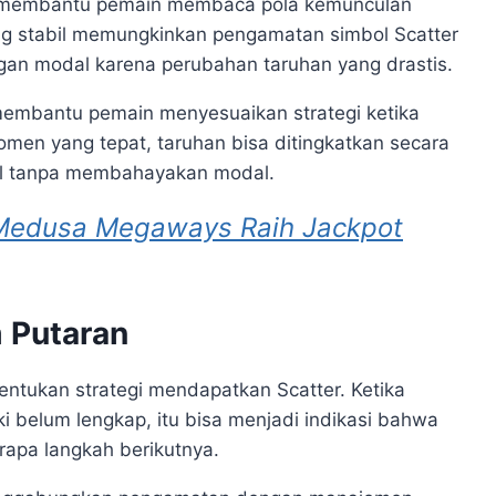
an membantu pemain membaca pola kemunculan
yang stabil memungkinkan pengamatan simbol Scatter
ngan modal karena perubahan taruhan yang drastis.
 membantu pemain menyesuaikan strategi ketika
men yang tepat, taruhan bisa ditingkatkan secara
sil tanpa membahayakan modal.
Medusa Megaways Raih Jackpot
Putaran
ntukan strategi mendapatkan Scatter. Ketika
i belum lengkap, itu bisa menjadi indikasi bahwa
rapa langkah berikutnya.