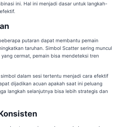
nasi ini. Hal ini menjadi dasar untuk langkah-
fektif.
lan
 beberapa putaran dapat membantu pemain
ngkatkan taruhan. Simbol Scatter sering muncul
yang cermat, pemain bisa mendeteksi tren
simbol dalam sesi tertentu menjadi cara efektif
apat dijadikan acuan apakah saat ini peluang
ga langkah selanjutnya bisa lebih strategis dan
Konsisten