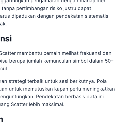
menggabungkan pengamatan dengan manajemen
 tanpa pertimbangan risiko justru dapat
harus dipadukan dengan pendekatan sistematis
ak.
nsi
Scatter membantu pemain melihat frekuensi dan
bisa berupa jumlah kemunculan simbol dalam 50–
cul.
n strategi terbaik untuk sesi berikutnya. Pola
nduan untuk memutuskan kapan perlu meningkatkan
nguntungkan. Pendekatan berbasis data ini
ang Scatter lebih maksimal.
n